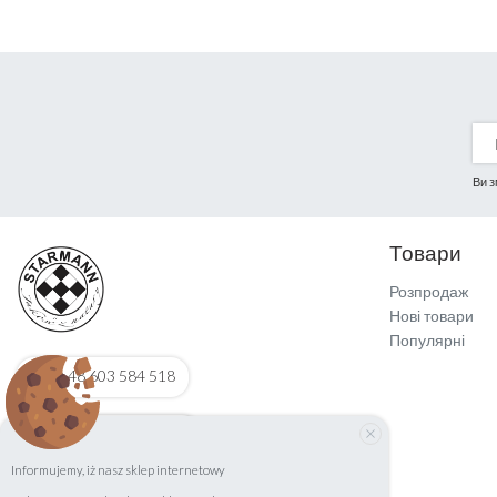
Ви з
Товари
Розпродаж
Нові товари
Популярні
+48 603 584 518
biuro@starmann.pl
Informujemy, iż nasz sklep internetowy
ul. Zasadowa 12C,