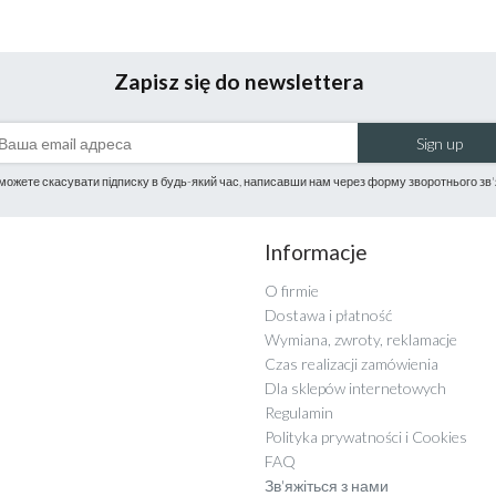
Zapisz się do newslettera
Sign up
можете скасувати підписку в будь-який час, написавши нам через форму зворотнього зв'
Informacje
O firmie
Dostawa i płatność
Wymiana, zwroty, reklamacje
Czas realizacji zamówienia
Dla sklepów internetowych
Regulamin
Polityka prywatności i Cookies
FAQ
Зв'яжіться з нами