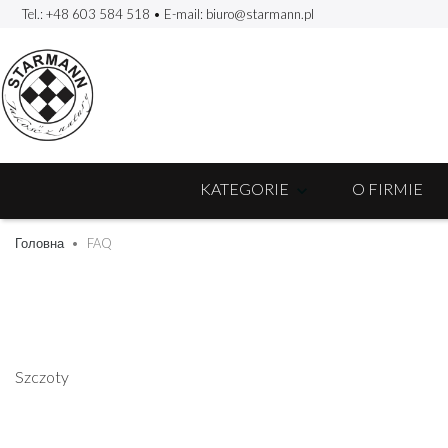
Tel.: +48 603 584 518
• E-mail:
biuro@starmann.pl
KATEGORIE
O FIRMIE
Головна
FAQ
Szczoty