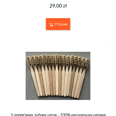
29,00 zł
У Кошик
5 дерев'яних зубних щіток - 100% натуральна щетина