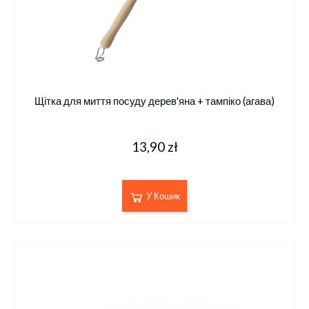
Щітка для миття посуду дерев'яна + тампіко (агава)
13,90 zł
У Кошик