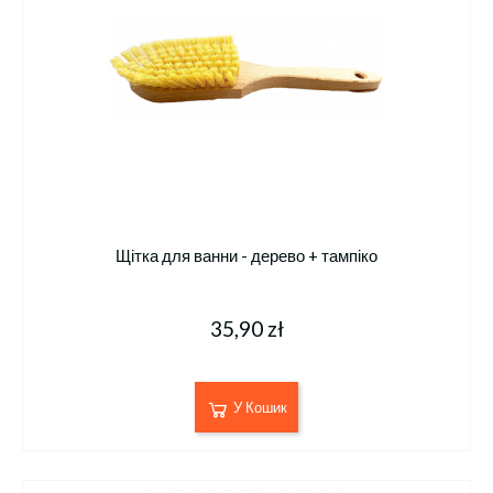
Щітка для ванни - дерево + тампіко
35,90 zł
У Кошик