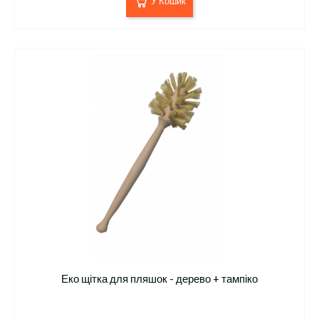
У Кошик
Еко щітка для пляшок - дерево + тампіко