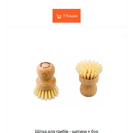
У Кошик
Щітка для грибів - щетина + бук