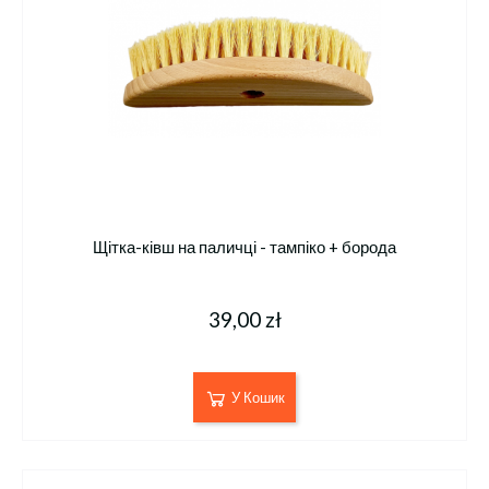
Щітка-ківш на паличці - тампіко + борода
39,00 zł
У Кошик