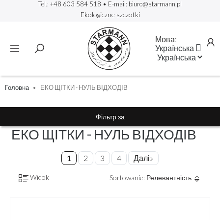
Tel.: +48 603 584 518
• E-mail:
biuro@starmann.pl
Ekologiczne szczotki
Мова:

Українська
Головна
ЕКО ЩІТКИ - НУЛЬ ВІДХОДІВ
Фільтр за
ЕКО ЩІТКИ - НУЛЬ ВІДХОДІВ
1
2
3
4
Далі»
Widok
Sortowanie: Релевантність