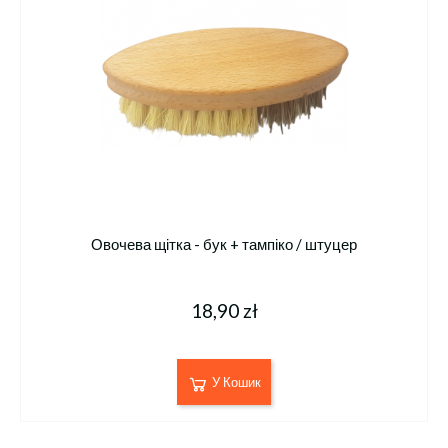
Овочева щітка - бук + тампіко / штуцер
18,90 zł
У Кошик