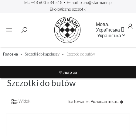
Tel.: +48 603 584 518
• E-mail:
biuro@starmann.pl
Ekologiczne szczotki
Мова:

Українська
Головна
Szczotki do kapeluszy
Szczotki do butów
Фільтр за
Szczotki do butów
Widok
Sortowanie: Релевантність