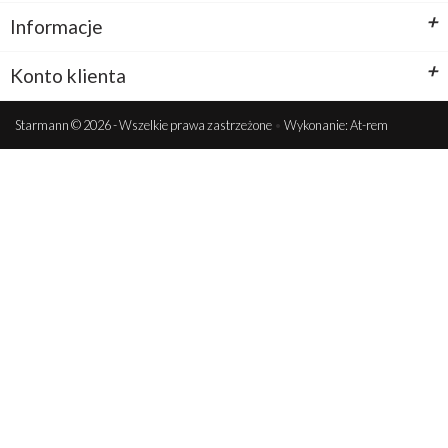
+
Informacje
+
Konto klienta
Starmann © 2026 - Wszelkie prawa zastrzeżone
•
Wykonanie: At-rem