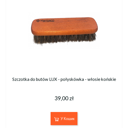
Szczotka do butów LUX - połyskówka - włosie końskie
39,00 zł
У Кошик