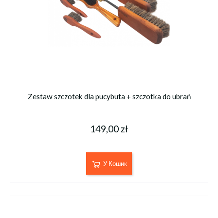
Zestaw szczotek dla pucybuta + szczotka do ubrań
149,00 zł
У Кошик