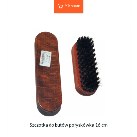
У Кошик
Szczotka do butów połyskówka 16 cm