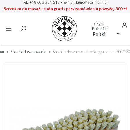
Tel.: +48 603 584 518
• E-mail:
biuro@starmann.pl
Szczotka do masażu ciała gratis przy zamówieniu powyżej 300 zł
Język:

Polski
omu
Szczotki do szorowania
Szczotka do szorowania eska ppn - art. nr 300/130