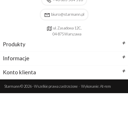
biuro@starmann.pl
ul. Zasadowa 12C,
04-875 Warszawa
+
Produkty
+
Informacje
+
Konto klienta
Starmann © 2026 - Wszelkie prawa zastrzeżone
•
Wykonanie: At-rem