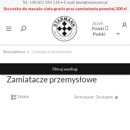
Tel.: +48 603 584 518
• E-mail:
biuro@starmann.pl
Szczotka do masażu ciała gratis przy zamówieniu powyżej 300 zł
Język:

Polski
Strona główna
Zamiatacze przemysłowe
Filtruj według
Zamiatacze przemysłowe
Widok
Sortowanie: Dostępne