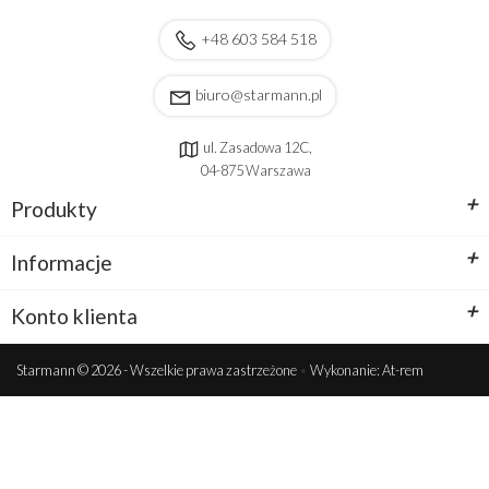
+48 603 584 518
biuro@starmann.pl
ul. Zasadowa 12C,
04-875 Warszawa
+
Produkty
+
Informacje
+
Konto klienta
Starmann © 2026 - Wszelkie prawa zastrzeżone
•
Wykonanie: At-rem